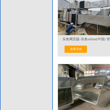
乐鱼网页版-乐鱼online(中国) 
查看详情