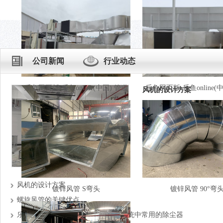
公司新闻
行业动态
乐鱼网页版-乐鱼online(中国) 管道
乐鱼网页版-乐鱼online(
风机的设计方案
风机的设计方案一般是依
度、排风量、气压、物质等设计
更多详情 >>
风机的设计方案
镀锌风管 S弯头
镀锌风管 90°弯
螺旋风管的关键优点
乐鱼网页版-乐鱼online(中国) 除尘系统中常用的除尘器