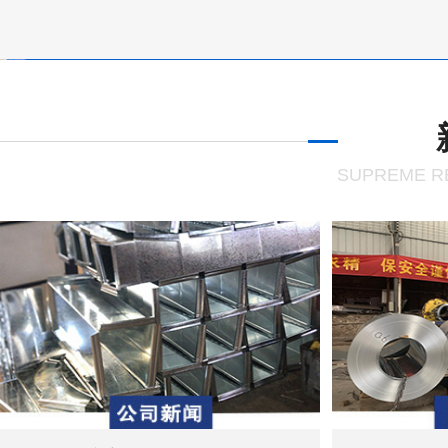
SUPREME R