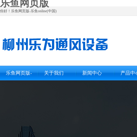
乐鱼网页版
你好！乐鱼网页版-乐鱼online(中国)
乐鱼网页版-
关于我们
新闻中心
产品中
集研发、设计、制作、安装、销售服务
乐鱼
·执着 ·诚信 ·快捷
online(中国)