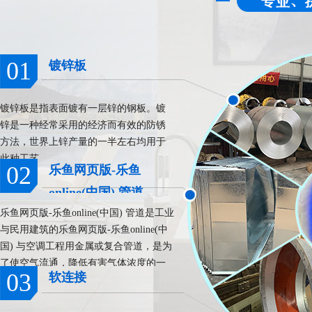
01
镀锌板
镀锌板是指表面镀有一层锌的钢板。镀
锌是一种经常采用的经济而有效的防锈
乐鱼网页版-乐鱼online(中国) 
方法，世界上锌产量的一半左右均用于
此种工艺。
查看详情
02
乐鱼网页版-乐鱼
online(中国) 管道
乐鱼网页版-乐鱼online(中国) 管道是工业
与民用建筑的乐鱼网页版-乐鱼online(中
国) 与空调工程用金属或复合管道，是为
了使空气流通，降低有害气体浓度的一
03
软连接
种市政基础设施。