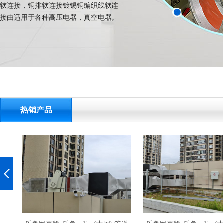
软连接，铜排软连接镀锡铜编织线软连
接由适用于各种高压电器，真空电器。
镀锌风管 S弯头
查看详情
热销产品