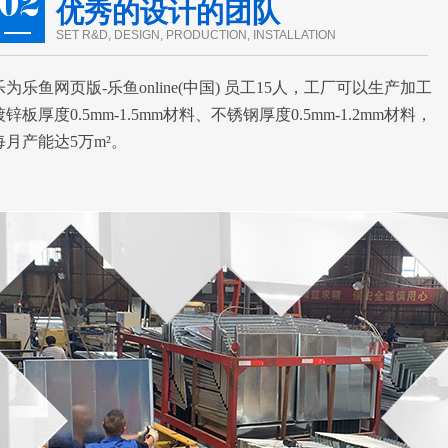
优秀的设计的团队
SET R&D, DESIGN, PRODUCTION, INSTALLATION
乐为乐鱼网页版-乐鱼online(中国) 员工15人，工厂可以生产加工
镀锌板厚度0.5mm-1.5mm材料、不锈钢厚度0.5mm-1.2mm材料，
每月产能达5万m²。