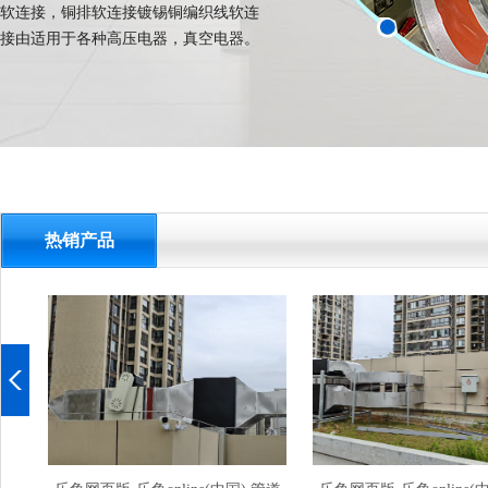
软连接，铜排软连接镀锡铜编织线软连
接由适用于各种高压电器，真空电器。
镀锌风管 S弯头
查看详情
热销产品