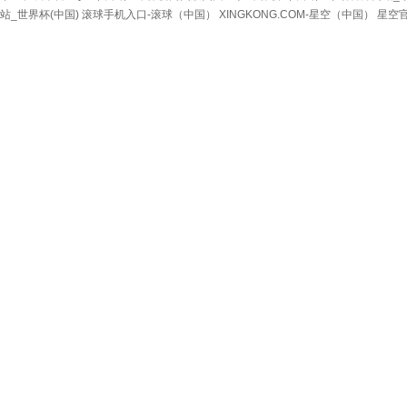
站_世界杯(中国)
滚球手机入口-滚球（中国）
XINGKONG.COM-星空（中国）
星空官