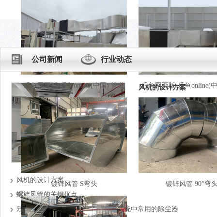
公司新闻
行业动态
乐鱼网页版-乐鱼online(中国) 管道
乐鱼网页版-乐鱼online(
风机的设计方案
风机的设计方案一般是依
度、排风量、气压、物质等设计
更多详情 >>
风机的设计方案
镀锌风管 S弯头
镀锌风管 90°弯
螺旋风管的关键优点
乐鱼网页版-乐鱼online(中国) 除尘系统中常用的除尘器