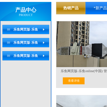
热销产品
*新产品
产品中心
PRODUCT
乐鱼网页版-乐鱼
online(中国) 设备
乐鱼网页版-乐鱼
online(中国) 管道
乐鱼网页版-乐鱼
online(中国) 工程
乐鱼网页版-乐鱼online(中国) 
查看详情