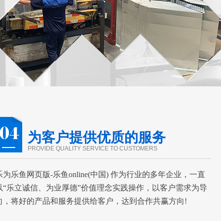
为客户提供优质的服务
PROVIDE QUALITY SERVICE TO CUSTOMERS
乐为乐鱼网页版-乐鱼online(中国) 作为行业的多年企业，一直
以“乐立诚信、为业厚德”价值理念实践操作，以客户需求为导
向，将好的产品和服务提供给客户，达到合作共赢方向!