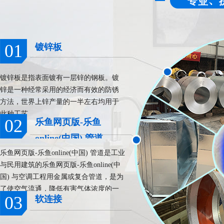
01
镀锌板
镀锌板是指表面镀有一层锌的钢板。镀
锌是一种经常采用的经济而有效的防锈
乐鱼网页版-乐鱼online(中国) 
方法，世界上锌产量的一半左右均用于
此种工艺。
查看详情
02
乐鱼网页版-乐鱼
online(中国) 管道
乐鱼网页版-乐鱼online(中国) 管道是工业
与民用建筑的乐鱼网页版-乐鱼online(中
国) 与空调工程用金属或复合管道，是为
了使空气流通，降低有害气体浓度的一
03
软连接
种市政基础设施。