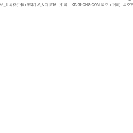
站_世界杯(中国)
滚球手机入口-滚球（中国）
XINGKONG.COM-星空（中国）
星空官