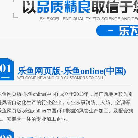
乐鱼网页版-乐鱼online(中国)
WELCOME NEW AND OLD CUSTOMERS TO CALL
乐鱼网页版-乐鱼online(中国) 成立于2013年，是广西地区较先引
进风管自动化生产的行业企业，专业从事消防、人防、空调等
乐鱼网页版-乐鱼online(中国) 和排烟的风管生产加工、及配套施
工、安装为一体的专业加工企业。