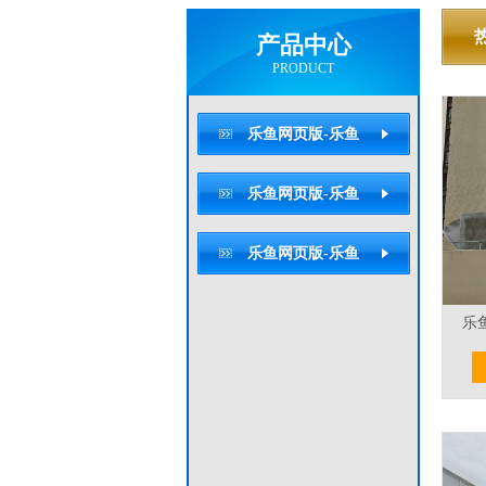
产品中心
PRODUCT
乐鱼网页版-乐鱼
online(中国) 设备
乐鱼网页版-乐鱼
online(中国) 管道
乐鱼网页版-乐鱼
online(中国) 工程
乐鱼