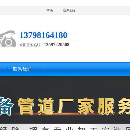
首页
|
联系我们
13798164180
13597220508
全国服务热线：
联系我们