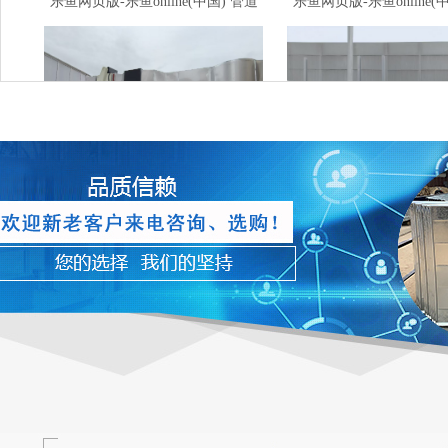
乐鱼网页版-乐鱼online(中国) 管道
乐鱼网页版-乐鱼online(
乐鱼网页版-乐鱼online(中国) 管道
乐鱼网页版-乐鱼online(