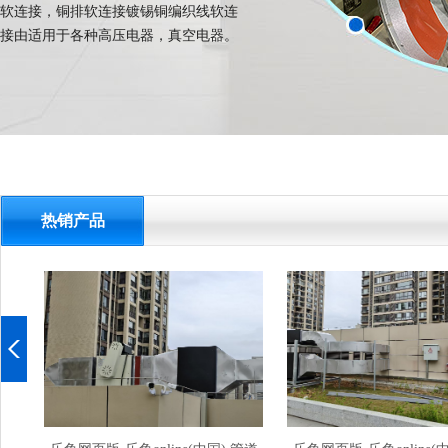
软连接，铜排软连接镀锡铜编织线软连
接由适用于各种高压电器，真空电器。
镀锌风管 S弯头
查看详情
热销产品