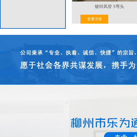
镀锌风管 S弯头
查看详情
乐鱼网页版-乐鱼online(中国) 
查看详情