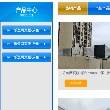
热销产品
*新产品
产品中心
PRODUCT
乐鱼网页版-乐鱼
online(中国) 设备
乐鱼网页版-乐鱼
online(中国) 管道
乐鱼网页版-乐鱼
online(中国) 工程
乐鱼网页版-乐鱼online(中国) 
查看详情