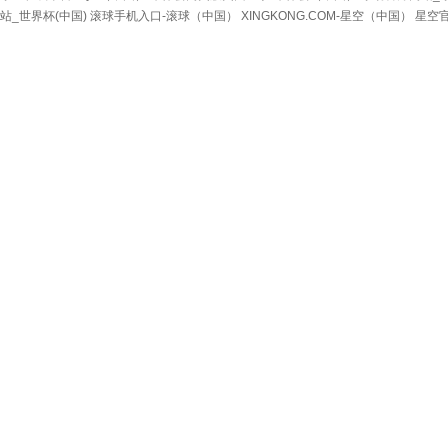
站_世界杯(中国)
滚球手机入口-滚球（中国）
XINGKONG.COM-星空（中国）
星空官