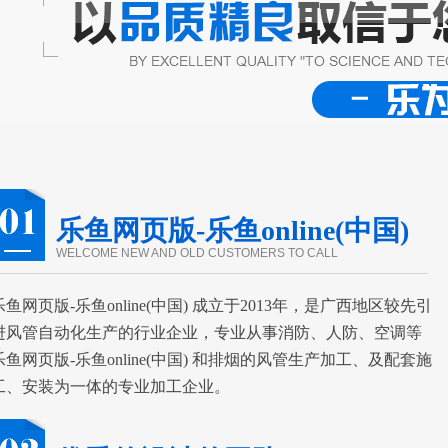
乐鱼网页版-乐鱼online(中国)
WELCOME NEW AND OLD CUSTOMERS TO CALL
乐鱼网页版-乐鱼online(中国) 成立于2013年，是广西地区较先引
进风管自动化生产的行业企业，专业从事消防、人防、空调等
乐鱼网页版-乐鱼online(中国) 和排烟的风管生产加工、及配套施
工、安装为一体的专业加工企业。