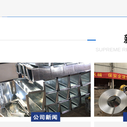
SUPREME R