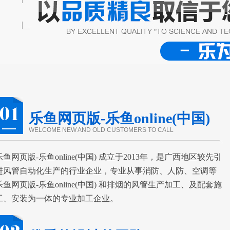
乐鱼网页版-乐鱼online(中国)
WELCOME NEW AND OLD CUSTOMERS TO CALL
乐鱼网页版-乐鱼online(中国) 成立于2013年，是广西地区较先引
进风管自动化生产的行业企业，专业从事消防、人防、空调等
乐鱼网页版-乐鱼online(中国) 和排烟的风管生产加工、及配套施
工、安装为一体的专业加工企业。