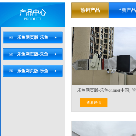
热销产品
*新产品
产品中心
PRODUCT
乐鱼网页版-乐鱼
online(中国) 设备
乐鱼网页版-乐鱼
online(中国) 管道
乐鱼网页版-乐鱼
online(中国) 工程
乐鱼网页版-乐鱼online(中国) 
查看详情