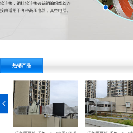
软连接，铜排软连接镀锡铜编织线软连
接由适用于各种高压电器，真空电器。
镀锌风管 S弯头
查看详情
热销产品