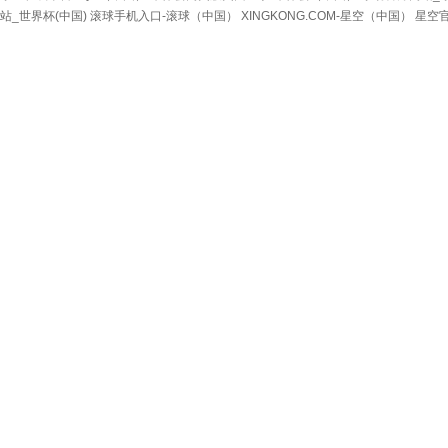
站_世界杯(中国)
滚球手机入口-滚球（中国）
XINGKONG.COM-星空（中国）
星空官