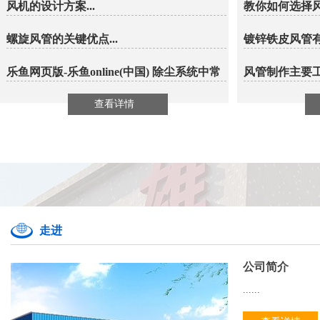
风机的设计方案...
教你如何选择风管
螺旋风管的关键优点...
镀锌铁皮风管有哪
乐鱼网页版-乐鱼online(中国) 除尘系统中常
风管制作主要工艺
用的除尘器...
查看详情
走进
公司简介
......