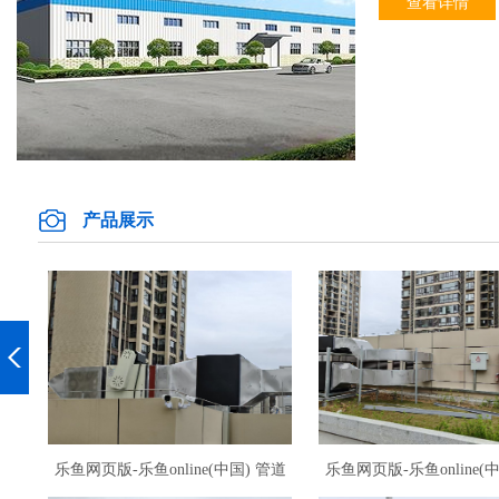
查看详情
产品展示
乐鱼网页版-乐鱼online(中国) 管道
乐鱼网页版-乐鱼online(